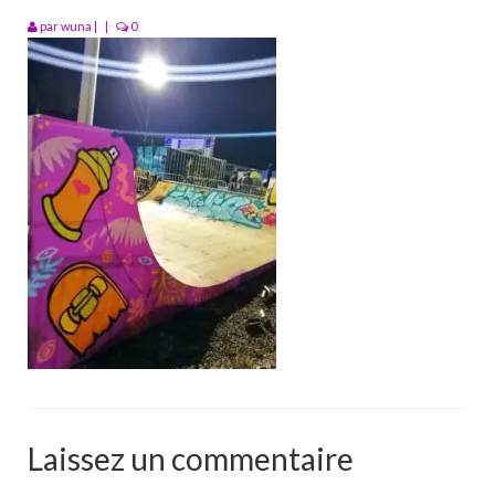
Portfolio
par
wuna
|
|
0
Walls
Collective walls
Decor
Custom Art
Canvas
Blog
Videos
Publications
Press
Laissez un commentaire