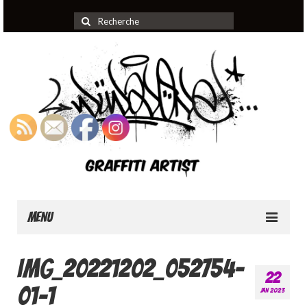
Rechercher
:
Menu
Home
IMG_20221202_052754-
22
About
01-1
JAN 2023