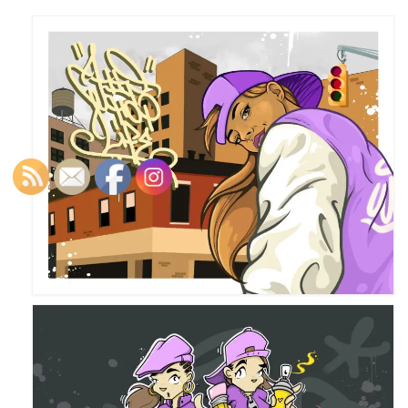
Portfolio
Walls
Collective walls
Decor
Custom Art
Canvas
Blog
Videos
Publications
Press