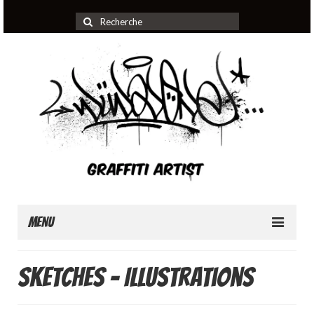
Rechercher
:
Menu
Home
Sketches – Illustrations
About