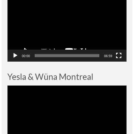
vidéo
00:00
06:59
Yesla & Wüna Montreal
Lecteur
vidéo