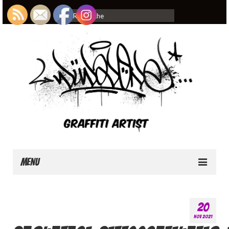
Rechercher
:
Menu
Home
20
About
NOV 2021