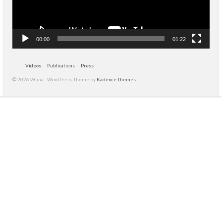
00:00
01:22
Videos
Publications
Press
© 2026 Wuna - WordPress Theme by
Kadence Themes