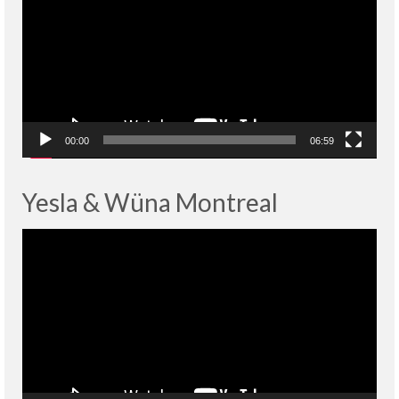
00:00
06:59
Yesla & Wüna Montreal
Lecteur
vidéo