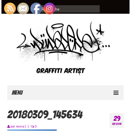
Rechercher
:
Menu
Home
20180309_145634
29
About
SEP 2018
par
wuna
|
|
0