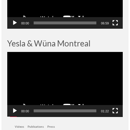
00:00
06:59
Yesla & Wüna Montreal
Lecteur
vidéo
00:00
01:22
Videos
Publications
Press