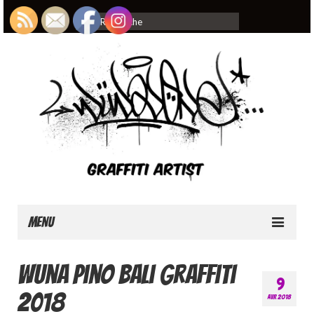
Rechercher
:
Menu
Home
wuna Pino Bali graffiti
9
About
2018
AVR 2018