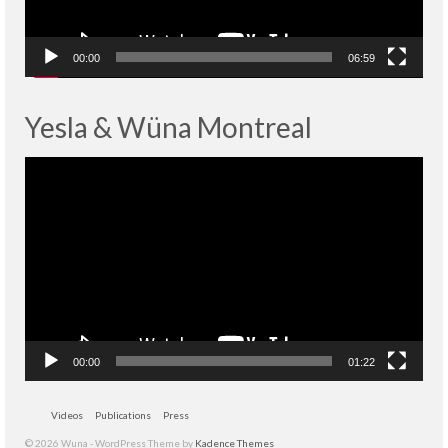
00:00
06:59
Yesla & Wüna Montreal
Lecteur
vidéo
00:00
01:22
Videos
Publications
Press
© 2026 Wuna - WordPress Theme by
Kadence Themes