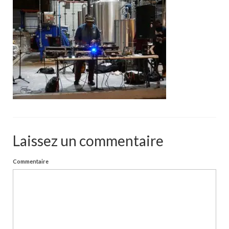
Portfolio
Walls
Collective walls
Decor
Custom Art
Canvas
Blog
Laissez un commentaire
Videos
Commentaire
Publications
Press