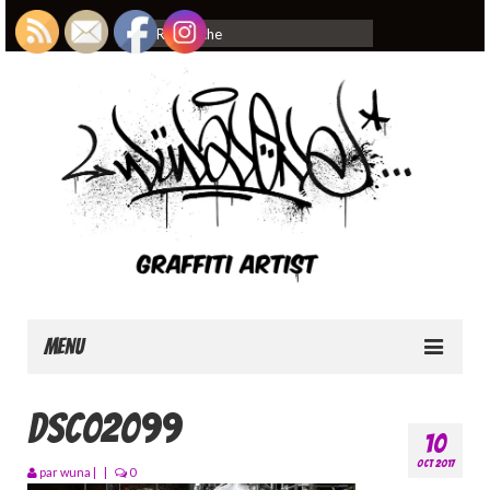
Rechercher
:
Menu
Home
DSC02099
10
About
OCT 2017
par
wuna
|
|
0