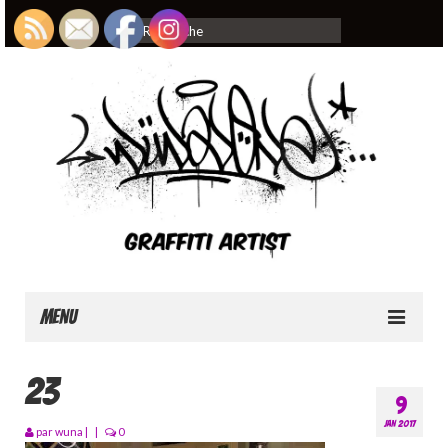
Rechercher
:
Menu
Home
23
9
About
JAN 2017
par
wuna
|
|
0