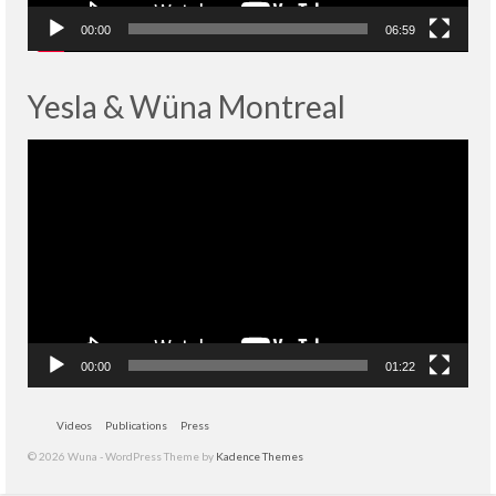
00:00
06:59
Yesla & Wüna Montreal
Lecteur
vidéo
00:00
01:22
Videos
Publications
Press
© 2026 Wuna - WordPress Theme by
Kadence Themes