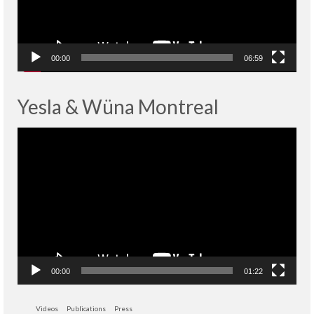
00:00
06:59
Yesla & Wüna Montreal
Lecteur
vidéo
00:00
01:22
Videos
Publications
Press