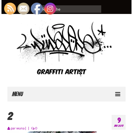
Rechercher
:
Menu
Home
2
9
About
JAN 2017
par
wuna
|
|
0