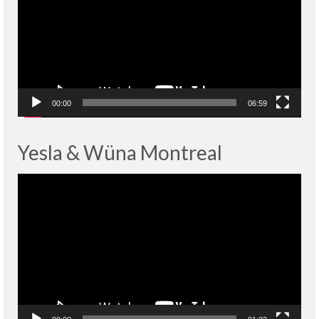
00:00
06:59
Yesla & Wüna Montreal
Lecteur
vidéo