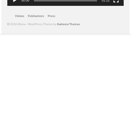
00:00
01:22
Videos
Publications
Press
© 2026 Wuna - WordPress Theme by
Kadence Themes