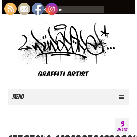
Rechercher
:
Menu
Home
9
About
JAN 2017