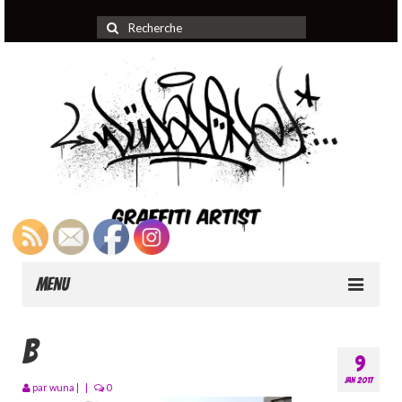
Rechercher
:
Menu
Home
b
9
About
JAN 2017
par
wuna
|
|
0