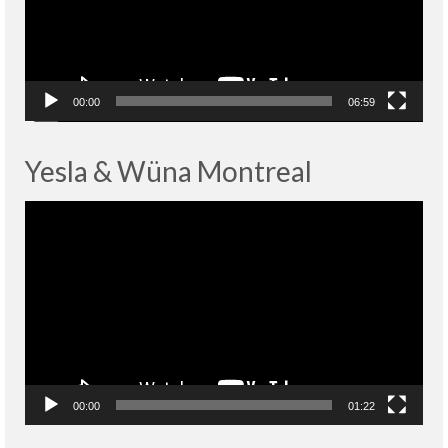
00:00
06:59
Yesla & Wüna Montreal
Lecteur
vidéo
00:00
01:22