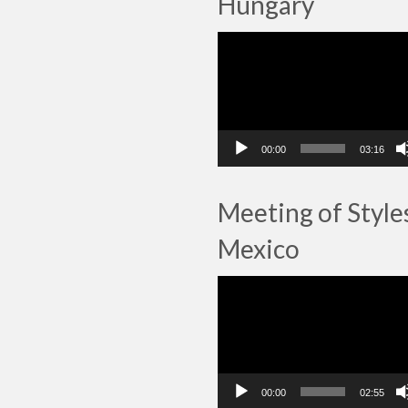
Hungary
Lecteur
vidéo
00:00
03:16
Meeting of Style
Mexico
Lecteur
vidéo
00:00
02:55