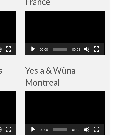
France
Lecteur
vidéo
00:00
06:59
s
Yesla & Wüna
Montreal
Lecteur
vidéo
00:00
01:22