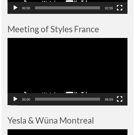
00:00
02:55
Meeting of Styles France
Lecteur
vidéo
00:00
06:59
Yesla & Wüna Montreal
Lecteur