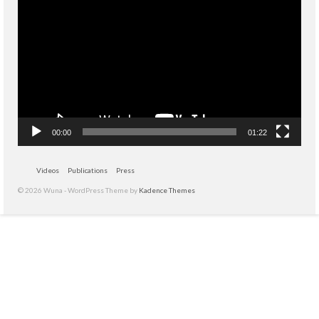
vidéo
00:00
01:22
Videos
Publications
Press
© 2026 Wuna - WordPress Theme by
Kadence Themes