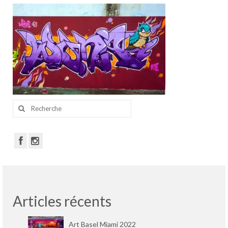
Portfolio
Walls
Collective walls
Decor
Custom Art
Rechercher
Canvas
:
Blog
Videos
Publications
Press
Articles récents
Art Basel Miami 2022