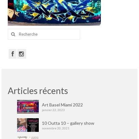
Portfolio
Walls
Collective walls
Rechercher
:
Decor
Custom Art
Canvas
Blog
Articles récents
Videos
Publications
Art Basel Miami 2022
janvier 22, 2023
Press
10 Outta 10 – gallery show
novembre 20, 2021