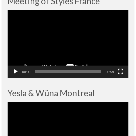
Meeting of Styles France
Lecteur
vidéo
00:00
06:59
Yesla & Wüna Montreal
Lecteur
vidéo