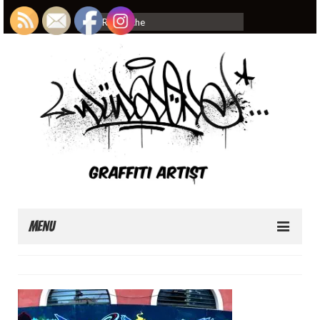
Rechercher
:
Menu
Home
About