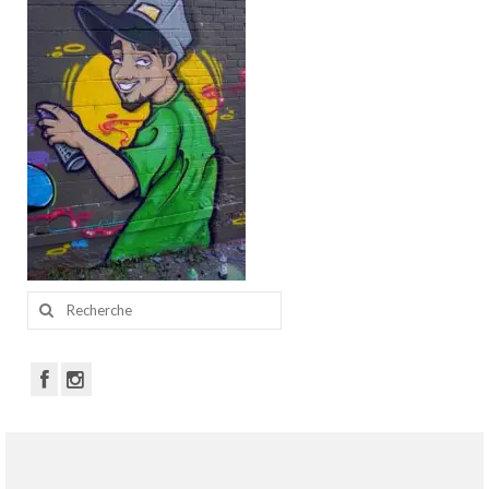
Portfolio
Walls
Collective walls
Decor
Custom Art
Canvas
Blog
Rechercher
Videos
:
Publications
Press