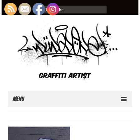
Rechercher
:
Menu
Home
About