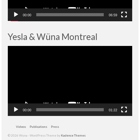
00:00
06:59
Yesla & Wüna Montreal
Lecteur
vidéo
00:00
01:22
Videos
Publications
Press
© 2026 Wuna - WordPress Theme by
Kadence Themes