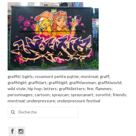
Portfolio
Walls
Collective walls
Decor
Custom Art
Canvas
graffiti; bgirls; rosemont petite pqtrie; montreal; graff;
Blog
graffitigirl; graffitiart; graffitigirl; graffitiwoman; graffitiworld;
wild style; hip hop; letters; graffitiletters; fire; flammes;
Videos
personnages; cartoon; spraycan; spraycanart; sororité; friends;
montreal; underpressure; underpressure festival
Publications
Rechercher
Press
: