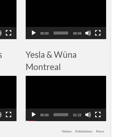
vidéo
00:00
06:59
s
Yesla & Wüna
Montreal
Lecteur
vidéo
00:00
01:22
Videos
Publications
Press