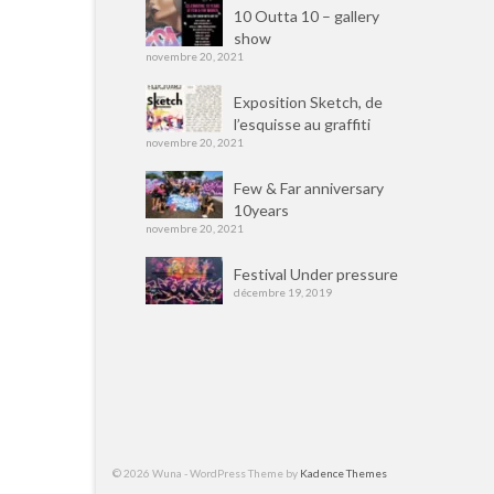
10 Outta 10 – gallery
show
novembre 20, 2021
Exposition Sketch, de
l’esquisse au graffiti
novembre 20, 2021
Few & Far anniversary
10years
novembre 20, 2021
Festival Under pressure
décembre 19, 2019
© 2026 Wuna - WordPress Theme by
Kadence Themes