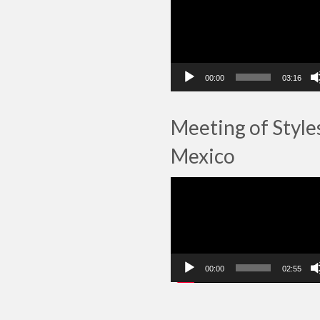
vidéo
00:00
03:16
Meeting of Style
Mexico
Lecteur
vidéo
00:00
02:55