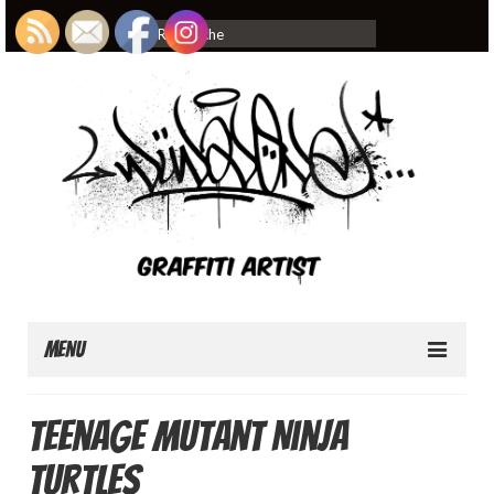
Rechercher
:
Menu
Home
Teenage Mutant Ninja
About
Turtles