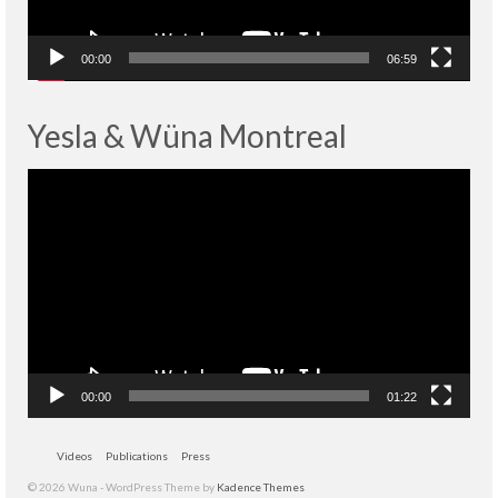
00:00
06:59
Yesla & Wüna Montreal
Lecteur
vidéo
00:00
01:22
Videos
Publications
Press
© 2026 Wuna - WordPress Theme by
Kadence Themes