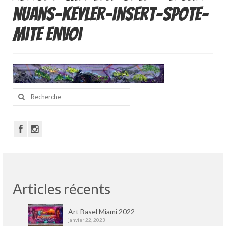
Portfolio
nuans-keyler-insert-spote-
Walls
mite envoi
Collective walls
Decor
Custom Art
Rechercher
:
Canvas
Blog
Videos
Publications
Articles récents
Press
Art Basel Miami 2022
janvier 22, 2023