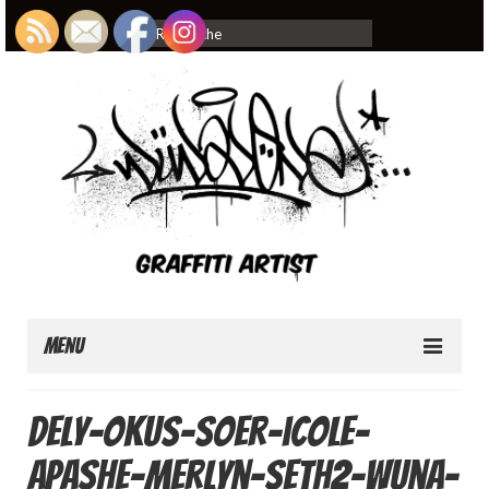
Rechercher
:
Menu
Home
dely-okus-soer-icole-
About
apashe-merlyn-seth2-wuna-