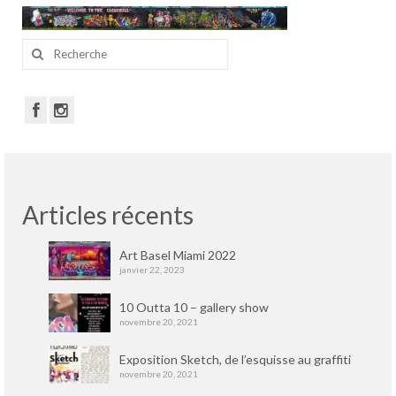
Portfolio
Walls
Rechercher
:
Collective walls
Decor
Custom Art
Canvas
Articles récents
Blog
Art Basel Miami 2022
Videos
janvier 22, 2023
Publications
10 Outta 10 – gallery show
novembre 20, 2021
Press
Exposition Sketch, de l’esquisse au graffiti
novembre 20, 2021