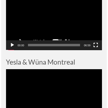
vidéo
00:00
06:59
Yesla & Wüna Montreal
Lecteur
vidéo