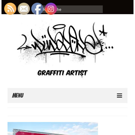
Rechercher
:
Menu
Home
About