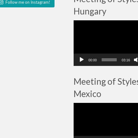
Follow me on Instagram!
Hungary
Lecteur
vidéo
00:00
03:16
Meeting of Style
Mexico
Lecteur
vidéo