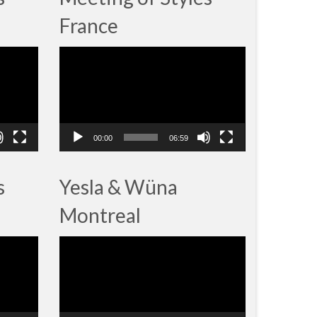
France
Lecteur
vidéo
00:00
06:59
s
Yesla & Wüna
Montreal
Lecteur
vidéo