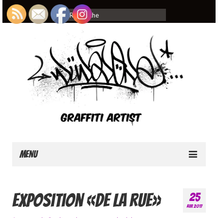
Rechercher
:
Menu
Home
Exposition «De la rue»
25
About
AVR 2017