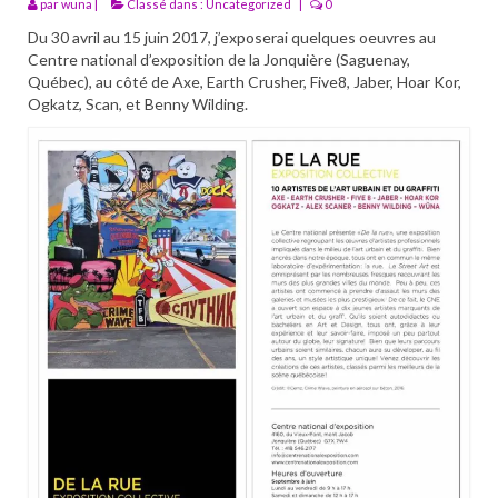
par
Portfolio
wuna
|
Classé dans :
Uncategorized
|
0
Du 30 avril au 15 juin 2017, j’exposerai quelques oeuvres au
Walls
Centre national d’exposition de la Jonquière (Saguenay,
Québec), au côté de Axe, Earth Crusher, Five8, Jaber, Hoar Kor,
Collective walls
Ogkatz, Scan, et Benny Wilding.
Decor
Custom Art
Canvas
Blog
Videos
Publications
Press