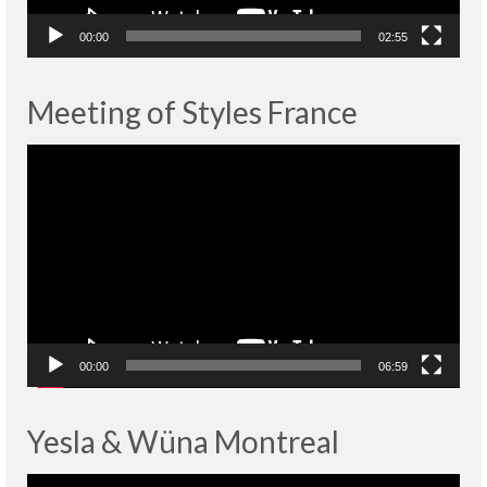
00:00
02:55
Meeting of Styles France
Lecteur
vidéo
00:00
06:59
Yesla & Wüna Montreal
Lecteur